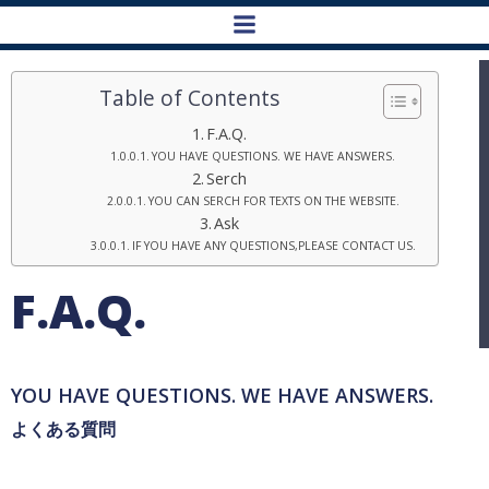
コ
ン
テ
ン
Table of Contents
ツ
F.A.Q.
へ
YOU HAVE QUESTIONS. WE HAVE ANSWERS.
ス
Serch
キ
YOU CAN SERCH FOR TEXTS ON THE WEBSITE.
ッ
Ask
プ
IF YOU HAVE ANY QUESTIONS,PLEASE CONTACT US.
F.A.Q.
YOU HAVE QUESTIONS. WE HAVE ANSWERS.
よくある質問